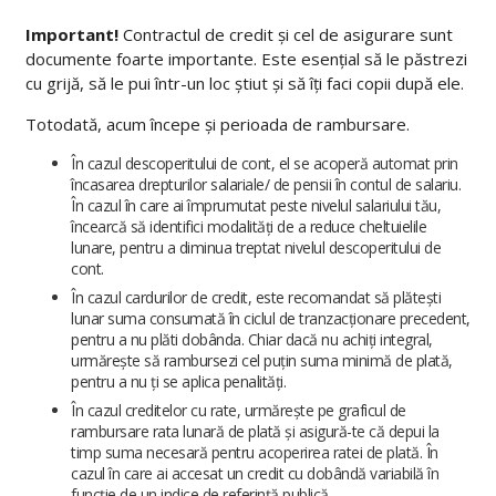
Important!
Contractul de credit și cel de asigurare sunt
documente foarte importante. Este esențial să le păstrezi
cu grijă, să le pui într-un loc știut și să îți faci copii după ele.
Totodată, acum începe și perioada de rambursare.
În cazul descoperitului de cont, el se acoperă automat prin
încasarea drepturilor salariale/ de pensii în contul de salariu.
În cazul în care ai împrumutat peste nivelul salariului tău,
încearcă să identifici modalități de a reduce cheltuielile
lunare, pentru a diminua treptat nivelul descoperitului de
cont.
În cazul cardurilor de credit, este recomandat să plătești
lunar suma consumată în ciclul de tranzacționare precedent,
pentru a nu plăti dobânda. Chiar dacă nu achiți integral,
urmărește să rambursezi cel puțin suma minimă de plată,
pentru a nu ți se aplica penalități.
În cazul creditelor cu rate, urmărește pe graficul de
rambursare rata lunară de plată și asigură-te că depui la
timp suma necesară pentru acoperirea ratei de plată. În
cazul în care ai accesat un credit cu dobândă variabilă în
funcție de un indice de referință publică