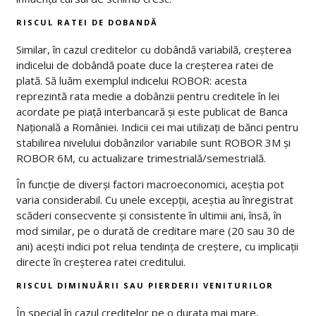
RISCUL RATEI DE DOBANDĂ
Similar, în cazul creditelor cu dobândă variabilă, creșterea
indicelui de dobândă poate duce la creșterea ratei de
plată. Să luăm exemplul indicelui ROBOR: acesta
reprezintă rata medie a dobânzii pentru creditele în lei
acordate pe piață interbancară și este publicat de Banca
Națională a României. Indicii cei mai utilizați de bănci pentru
stabilirea nivelului dobânzilor variabile sunt ROBOR 3M și
ROBOR 6M, cu actualizare trimestrială/semestrială.
În funcție de diverși factori macroeconomici, aceștia pot
varia considerabil. Cu unele excepții, aceștia au înregistrat
scăderi consecvente și consistente în ultimii ani, însă, în
mod similar, pe o durată de creditare mare (20 sau 30 de
ani) acești indici pot relua tendința de creștere, cu implicații
directe în creșterea ratei creditului.
RISCUL DIMINUĂRII SAU PIERDERII VENITURILOR
În special în cazul creditelor pe o durata mai mare,