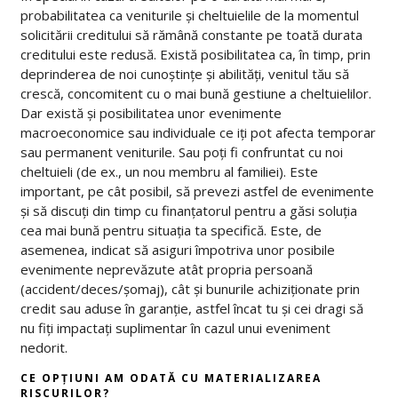
probabilitatea ca veniturile și cheltuielile de la momentul
solicitării creditului să rămână constante pe toată durata
creditului este redusă. Există posibilitatea ca, în timp, prin
deprinderea de noi cunoștințe și abilități, venitul tău să
crescă, concomitent cu o mai bună gestiune a cheltuielilor.
Dar există și posibilitatea unor evenimente
macroeconomice sau individuale ce iți pot afecta temporar
sau permanent veniturile. Sau poți fi confruntat cu noi
cheltuieli (de ex., un nou membru al familiei). Este
important, pe cât posibil, să prevezi astfel de evenimente
și să discuți din timp cu finanțatorul pentru a găsi soluția
cea mai bună pentru situația ta specifică. Este, de
asemenea, indicat să asiguri împotriva unor posibile
evenimente neprevăzute atât propria persoană
(accident/deces/șomaj), cât și bunurile achiziționate prin
credit sau aduse în garanție, astfel încat tu și cei dragi să
nu fiți impactați suplimentar în cazul unui eveniment
nedorit.
CE OPȚIUNI AM ODATĂ CU MATERIALIZAREA
RISCURILOR?