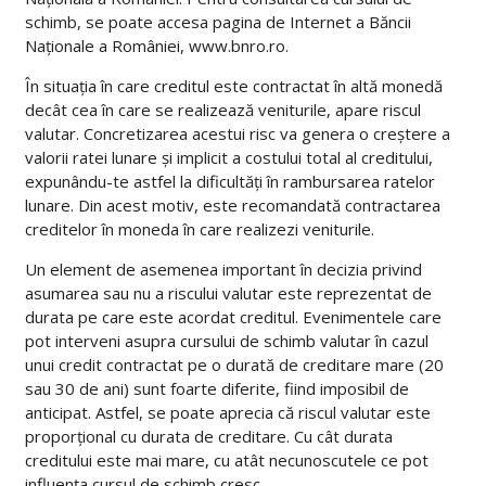
schimb, se poate accesa pagina de Internet a Băncii
Naționale a României, www.bnro.ro.
În situația în care creditul este contractat în altă monedă
decât cea în care se realizează veniturile, apare riscul
valutar. Concretizarea acestui risc va genera o creștere a
valorii ratei lunare și implicit a costului total al creditului,
expunându-te astfel la dificultăți în rambursarea ratelor
lunare. Din acest motiv, este recomandată contractarea
creditelor în moneda în care realizezi veniturile.
Un element de asemenea important în decizia privind
asumarea sau nu a riscului valutar este reprezentat de
durata pe care este acordat creditul. Evenimentele care
pot interveni asupra cursului de schimb valutar în cazul
unui credit contractat pe o durată de creditare mare (20
sau 30 de ani) sunt foarte diferite, fiind imposibil de
anticipat. Astfel, se poate aprecia că riscul valutar este
proporțional cu durata de creditare. Cu cât durata
creditului este mai mare, cu atât necunoscutele ce pot
influența cursul de schimb cresc.