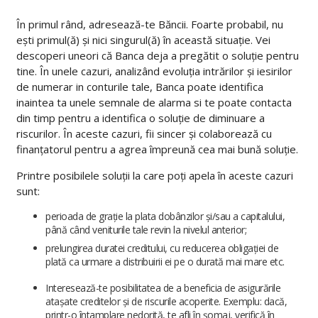
În primul rând, adresează-te Băncii. Foarte probabil, nu
ești primul(ă) și nici singurul(ă) în această situație. Vei
descoperi uneori că Banca deja a pregătit o soluție pentru
tine. În unele cazuri, analizând evoluția intrărilor și iesirilor
de numerar in conturile tale, Banca poate identifica
inaintea ta unele semnale de alarma si te poate contacta
din timp pentru a identifica o soluție de diminuare a
riscurilor. În aceste cazuri, fii sincer și colaborează cu
finanțatorul pentru a agrea împreună cea mai bună soluție.
Printre posibilele soluții la care poți apela în aceste cazuri
sunt:
perioada de grație la plata dobânzilor și/sau a capitalului,
până când veniturile tale revin la nivelul anterior;
prelungirea duratei creditului, cu reducerea obligației de
plată ca urmare a distribuirii ei pe o durată mai mare etc.
Interesează-te posibilitatea de a beneficia de asigurările
atașate creditelor și de riscurile acoperite. Exemplu: dacă,
printr-o întamplare nedorită, te afli în șomaj, verifică în