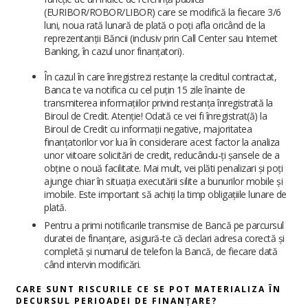
(EURIBOR/ROBOR/LIBOR) care se modifică la fiecare 3/6
luni, noua rată lunară de plată o poți afla oricând de la
reprezentanții Băncii (inclusiv prin Call Center sau Internet
Banking, în cazul unor finanțatori).
În cazul în care înregistrezi restanțe la creditul contractat,
Banca te va notifica cu cel puțin 15 zile înainte de
transmiterea informațiilor privind restanța înregistrată la
Biroul de Credit. Atenție! Odată ce vei fi înregistrat(ă) la
Biroul de Credit cu informații negative, majoritatea
finanțatorilor vor lua în considerare acest factor la analiza
unor viitoare solicitări de credit, reducându-ți șansele de a
obține o nouă facilitate. Mai mult, vei plăti penalizari și poți
ajunge chiar în situația executării silite a bunurilor mobile și
imobile. Este important să achiți la timp obligațiile lunare de
plată.
Pentru a primi notificarile transmise de Bancă pe parcursul
duratei de finanțare, asigură-te că declari adresa corectă și
completă și numarul de telefon la Bancă, de fiecare dată
când intervin modificări.
CARE SUNT RISCURILE CE SE POT MATERIALIZA ÎN
DECURSUL PERIOADEI DE FINANȚARE?