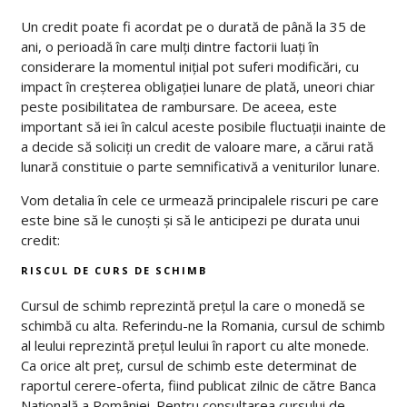
Un credit poate fi acordat pe o durată de până la 35 de
ani, o perioadă în care mulți dintre factorii luați în
considerare la momentul inițial pot suferi modificări, cu
impact în creșterea obligației lunare de plată, uneori chiar
peste posibilitatea de rambursare. De aceea, este
important să iei în calcul aceste posibile fluctuații inainte de
a decide să soliciți un credit de valoare mare, a cărui rată
lunară constituie o parte semnificativă a veniturilor lunare.
Vom detalia în cele ce urmează principalele riscuri pe care
este bine să le cunoști și să le anticipezi pe durata unui
credit:
RISCUL DE CURS DE SCHIMB
Cursul de schimb reprezintă prețul la care o monedă se
schimbă cu alta. Referindu-ne la Romania, cursul de schimb
al leului reprezintă prețul leului în raport cu alte monede.
Ca orice alt preț, cursul de schimb este determinat de
raportul cerere-oferta, fiind publicat zilnic de către Banca
Națională a României. Pentru consultarea cursului de